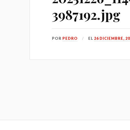
3987192.jpg
POR
PEDRO
EL
26 DICIEMBRE, 2