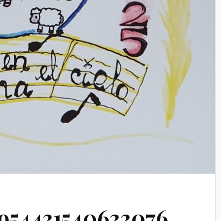
4954431540633076