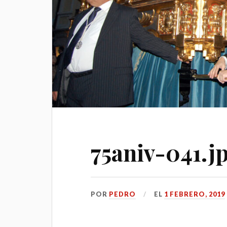
75aniv-041.j
POR
PEDRO
EL
1 FEBRERO, 2019