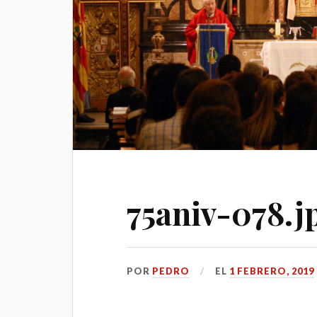
75aniv-078.j
POR
PEDRO
EL
1 FEBRERO, 2019