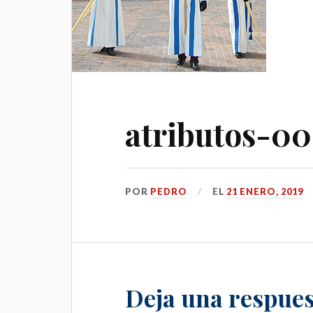
atributos-00
POR
PEDRO
EL
21 ENERO, 2019
Deja una respues