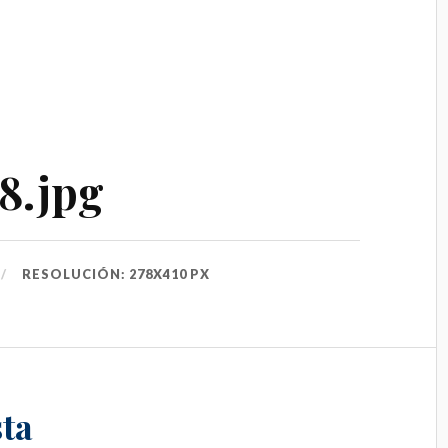
8.jpg
RESOLUCIÓN: 278X410 PX
ta